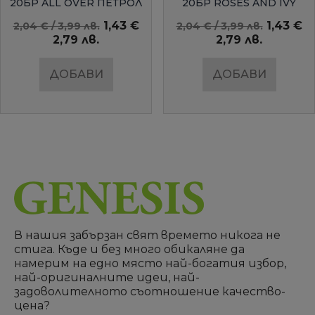
20БР ALL OVER ПЕТРОЛ
20БР ROSES AND IVY
AMBIENTE
1,43 €
1,43 €
2,04 € / 3,99 лв.
2,04 € / 3,99 лв.
2,79 лв.
2,79 лв.
ДОБАВИ
ДОБАВИ
В нашия забързан свят времето никога не
стига. Къде и без много обикаляне да
намерим на едно място най-богатия избор,
най-оригиналните идеи, най-
задоволителното съотношение качество-
цена?