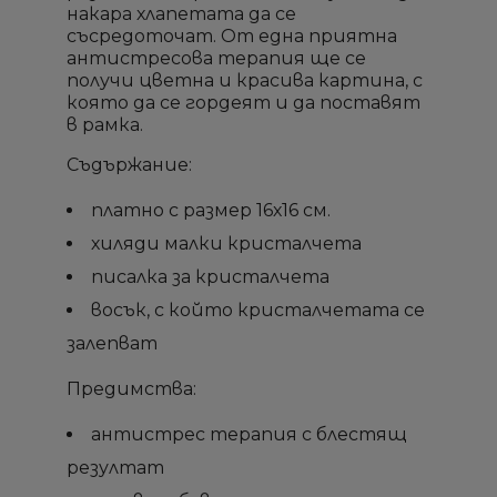
накара хлапетата да се
съсредоточат. От една приятна
антистресова терапия ще се
получи цветна и красива картина, с
×
×
×
×
която да се гордеят и да поставят
Създай списък
Създай списък
Sign in
Sign in
в рамка.
Съдържание:
Необходимо е да влезете с във Вашия профил
Необходимо е да влезете с във Вашия профил
Добави към списък с
Добави към списък с
×
×
Име на списък
Име на списък
за да добавите продукта в списъка с желание
за да добавите продукта в списъка с желание
желани продукти
желани продукти
платно с размер 16х16 см.
продукти
продукти
хиляди малки кристалчета
add_circle_outline
add_circle_outline
Създай нов списък
Създай нов списък
писалка за кристалчета
Отмени
Отмени
Sign in
Sign in
Отмени
Отмени
Създай списък
Създай списък
восък, с който кристалчетата се
залепват
Предимства:
антистрес терапия с блестящ
резултат