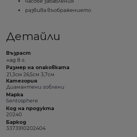
часове забавления
развива въображението
Детайли
Възраст
над 8 г.
Размер на опаковката
21,3см 26,5см 3,7см
Категория
Диамантени гоблени
Марка
Sentosphere
Код на продукта
20240
Баркод
3373910202404