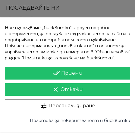
ПОСЛЕДВАЙТЕ НИ
Ние използваме „бисквитки“ и други подобни
ВРЪЗКИ
КАТЕГОРИИ
инструменти, за показване съдържанието на сайта и
подобряване на потребителското изживяване.
Вход
Разпродажба
Повече информация за „бисквитките“ и опциите за
управлението им може да намерите в "Общи условия"
Моят профил
Нови продукти
раздел "Политика за използване на бисквитки".
Фирми
Най-продавани
done_all
Приеми
ИНФОРМАЦИЯ
clear
Откажи
Доставка
Контакти
Поверителност
Карта на сайта
tune
Персонализиране
Общи условия
Магазини
Политика за поверителност и бисквитки
Право на отказ