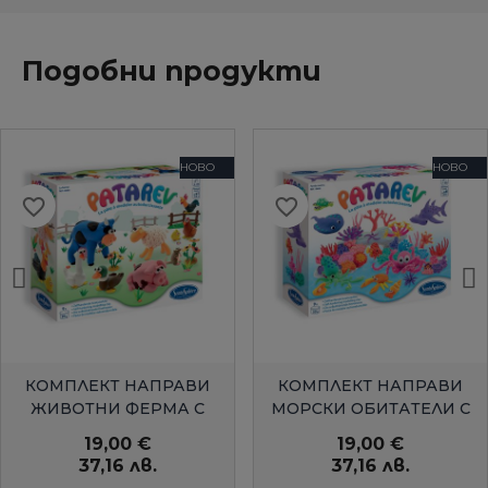
Подобни продукти
НОВО
НОВО
favorite_border
favorite_border
БЪРЗ ПРЕГЛЕД
БЪРЗ ПРЕГЛЕД
КОМПЛЕКТ НАПРАВИ
КОМПЛЕКТ НАПРАВИ
ЖИВОТНИ ФЕРМА С
МОРСКИ ОБИТАТЕЛИ С
ЦВЕТЕН КЛЕЙ
ЦВЕТЕН КЛЕЙ
19,00 €
19,00 €
37,16 лв.
37,16 лв.