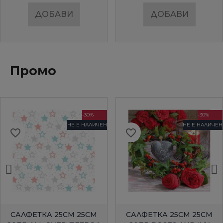
ДОБАВИ
ДОБАВИ
Промо
-30%
-30%
НЕ Е НАЛИЧЕН
НЕ Е НАЛИЧЕН
favorite_border
favorite_border
БЪРЗ ПРЕГЛЕД
БЪРЗ ПРЕГЛЕД
САЛФЕТКА 25СМ 25СМ
САЛФЕТКА 25СМ 25СМ