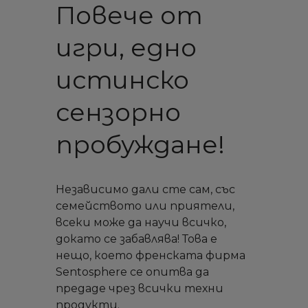
Повече от
игри, едно
истинско
сензорно
пробуждане!
Независимо дали сте сам, със
семейството или приятели,
всеки може да научи всичко,
докато се забавлява! Това е
нещо, което френската фирма
Sentosphere се опитва да
предаде чрез всички техни
продукти.