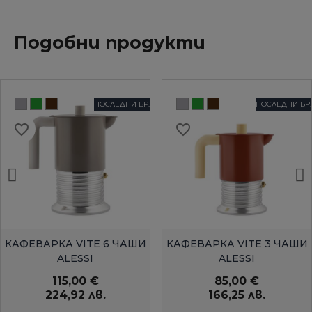
Подобни продукти
ПОСЛЕДНИ БР.
ПОСЛЕДНИ БР.
favorite_border
favorite_border
БЪРЗ ПРЕГЛЕД
БЪРЗ ПРЕГЛЕД
КАФЕВАРКА VITE 6 ЧАШИ
КАФЕВАРКА VITE 3 ЧАШИ
ALESSI
ALESSI
115,00 €
85,00 €
224,92 лв.
166,25 лв.