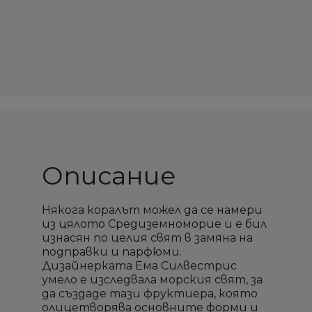
Описание
Някога коралът можел да се намери
из цялото Средиземноморие и е бил
изнасян по целия свят в замяна на
подправки и парфюми.
Дизайнерката Ема Силвестрис
умело е изследвала морския свят, за
да създаде тази фруктиера, която
олицетворява основните форми и