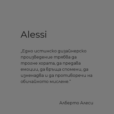
Alessi
„Едно истинско дизайнерско
произведение трябва да
трогне хората, да предава
емоции, да връща спомени, да
изненадва и да противоречи на
обичайното мислене.“
Алберто Алеси