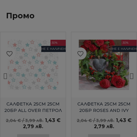
Промо
-30%
-30%
НЕ Е НАЛИЧЕН
НЕ Е НАЛИЧЕН
favorite_border
favorite_border
БЪРЗ ПРЕГЛЕД
БЪРЗ ПРЕГЛЕД
САЛФЕТКА 25СМ 25СМ
САЛФЕТКА 25СМ 25СМ
20БР ALL OVER ПЕТРОЛ
20БР ROSES AND IVY
AMBIENTE
1,43 €
1,43 €
2,04 € / 3,99 лв.
2,04 € / 3,99 лв.
2,79 лв.
2,79 лв.