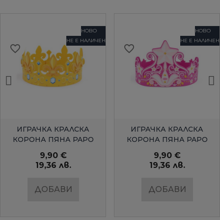
НОВО
НОВО
НЕ Е НАЛИЧЕН
НЕ Е НАЛИЧЕН
favorite_border
favorite_border
БЪРЗ ПРЕГЛЕД
БЪРЗ ПРЕГЛЕД
ИГРАЧКА КРАЛСКА
ИГРАЧКА КРАЛСКА
КОРОНА ПЯНА PAPO
КОРОНА ПЯНА PAPO
9,90 €
9,90 €
19,36 лв.
19,36 лв.
ДОБАВИ
ДОБАВИ