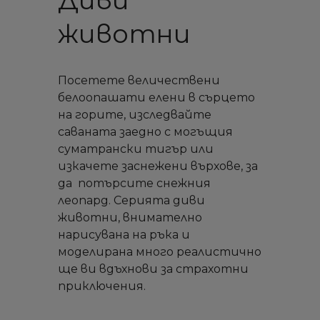
Диви
животни
Посетете величествени
белоопашати елени в сърцето
на горите, изследвайте
саваната заедно с могъщия
суматрански тигър или
изкачете заснежени върхове, за
да потърсите снежния
леопард. Серията диви
животни, внимателно
нарисувана на ръка и
моделирана много реалистично
ще ви вдъхнови за страхотни
приключения.