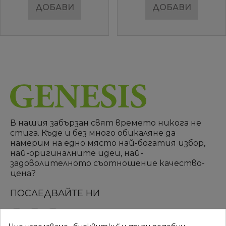
ДОБАВИ
ДОБАВИ
В нашия забързан свят времето никога не
стига. Къде и без много обикаляне да
намерим на едно място най-богатия избор,
най-оригиналните идеи, най-
задоволителното съотношение качество-
цена?
ПОСЛЕДВАЙТЕ НИ