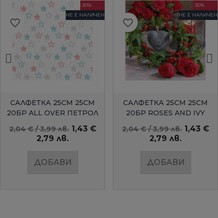
-30%
-30%
НЕ Е НАЛИЧЕН
НЕ Е НАЛИЧЕН
favorite_border
favorite_border
БЪРЗ ПРЕГЛЕД
БЪРЗ ПРЕГЛЕД
САЛФЕТКА 25СМ 25СМ
САЛФЕТКА 25СМ 25СМ
20БР ALL OVER ПЕТРОЛ
20БР ROSES AND IVY
AMBIENTE
1,43 €
1,43 €
2,04 € / 3,99 лв.
2,04 € / 3,99 лв.
2,79 лв.
2,79 лв.
ДОБАВИ
ДОБАВИ