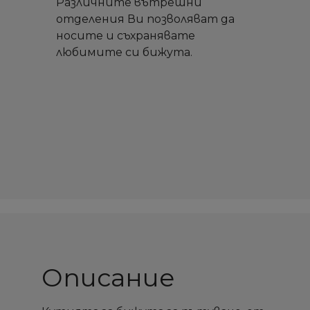
Различните вътрешни
отделения Ви позволяват да
носите и съхранявате
любимите си бижута.
Описание
×
×
×
×
Създай списък
Създай списък
Sign in
Sign in