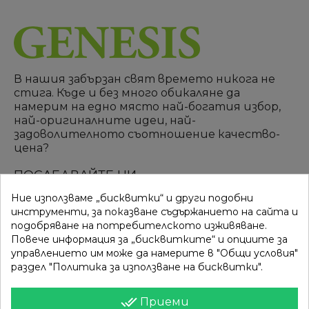
В нашия забързан свят времето никога не
стига. Къде и без много обикаляне да
намерим на едно място най-богатия избор,
най-оригиналните идеи, най-
задоволителното съотношение качество-
цена?
ПОСЛЕДВАЙТЕ НИ
Ние използваме „бисквитки“ и други подобни
инструменти, за показване съдържанието на сайта и
подобряване на потребителското изживяване.
ВРЪЗКИ
КАТЕГОРИИ
Повече информация за „бисквитките“ и опциите за
управлението им може да намерите в "Общи условия"
Вход
Разпродажба
раздел "Политика за използване на бисквитки".
Моят профил
Нови продукти
done_all
Приеми
Фирми
Най-продавани