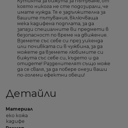
Кутията за бижута за пътуване, от
която никога не сте подозирали, че
Необходимо е да влезете с във Вашия профил
Необходимо е да влезете с във Вашия профил
Добави към списък с
Добави към списък с
×
×
Име на списък
Име на списък
имате нужда. Тя е задължителна за
за да добавите продукта в списъка с желание
за да добавите продукта в списъка с желание
желани продукти
желани продукти
вашите пътувания, включваща
продукти
продукти
мека кадифена подплата, за да
запази специалните ви предмети в
add_circle_outline
add_circle_outline
Създай нов списък
Създай нов списък
безопасност по време на движение.
Вземете със себе си през уикенда
Отмени
Отмени
Sign in
Sign in
Отмени
Отмени
Създай списък
Създай списък
или почивката си в чужбина, за да
можете да вземете любимите си
бижута със себе си, където и да
отидете! Разделителят също може
да се сваля, за да побере онези ваши
по-големи ефектни обеци!
Детайли
Материал
еко кожа
кадифе