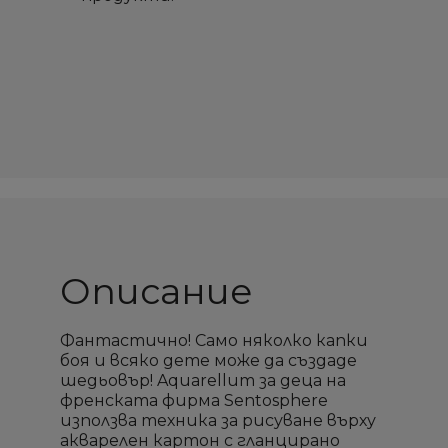
Описание
Фантастично! Само няколко капки
боя и всяко дете може да създаде
шедьовър! Aquarellum за деца на
френската фирма Sentosphere
използва техника за рисуване върху
акварелен картон с гланцирано