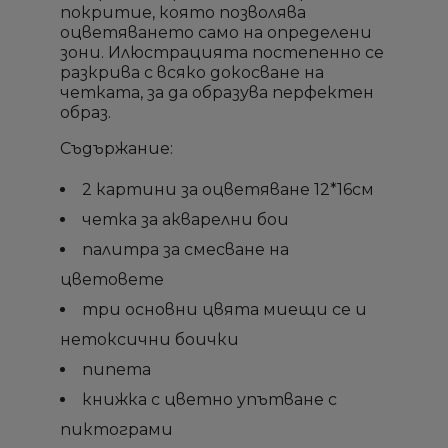
покритие, която позволява
оцветяването само на определени
зони. Илюстрацията постепенно се
разкрива с всяко докосване на
четката, за да образува перфектен
образ.
Съдържание:
2 картини за оцветяване 12*16см
четка за акварелни бои
×
×
×
×
Създай списък
Създай списък
Sign in
Sign in
палитра за смесване на
цветовете
Необходимо е да влезете с във Вашия профил
Необходимо е да влезете с във Вашия профил
Добави към списък с
Добави към списък с
×
×
Име на списък
Име на списък
за да добавите продукта в списъка с желание
за да добавите продукта в списъка с желание
три основни цвята миещи се и
желани продукти
желани продукти
продукти
продукти
нетоксични боички
пипета
add_circle_outline
add_circle_outline
Създай нов списък
Създай нов списък
книжка с цветно упътване с
Отмени
Отмени
Sign in
Sign in
Отмени
Отмени
Създай списък
Създай списък
пиктограми