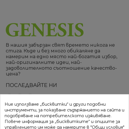
В нашия забързан свят времето никога не
стига. Къде и без много обикаляне да
намерим на едно място най-богатия избор,
най-оригиналните идеи, най-
задоволителното съотношение качество-
цена?
ПОСЛЕДВАЙТЕ НИ
Ние използваме „бисквитки“ и други подобни
ВРЪЗКИ
КАТЕГОРИИ
инструменти, за показване съдържанието на сайта и
подобряване на потребителското изживяване.
Вход
Разпродажба
Повече информация за „бисквитките“ и опциите за
управлението им може да намерите в "Общи условия"