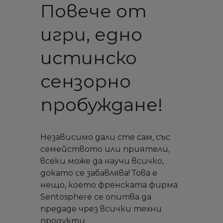
Повече от
игри, едно
истинско
сензорно
пробуждане!
Независимо дали сте сам, със
семейството или приятели,
всеки може да научи всичко,
докато се забавлява! Това е
нещо, което френската фирма
Sentosphere се опитва да
предаде чрез всички техни
продукти.