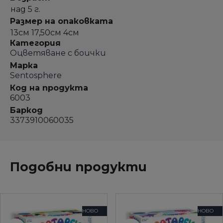
над 5 г.
Размер на опаковката
13см 17,50см 4см
Категория
Оцветяване с боички
Марка
Sentosphere
Код на продукта
6003
Баркод
3373910060035
Подобни продукти
НОВО
НОВО