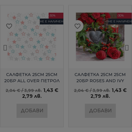
-30%
-30%
НЕ Е НАЛИЧЕН
НЕ Е НАЛИЧЕН
favorite_border
favorite_border
БЪРЗ ПРЕГЛЕД
БЪРЗ ПРЕГЛЕД
САЛФЕТКА 25СМ 25СМ
САЛФЕТКА 25СМ 25СМ
20БР ALL OVER ПЕТРОЛ
20БР ROSES AND IVY
AMBIENTE
1,43 €
1,43 €
2,04 € / 3,99 лв.
2,04 € / 3,99 лв.
2,79 лв.
2,79 лв.
ДОБАВИ
ДОБАВИ