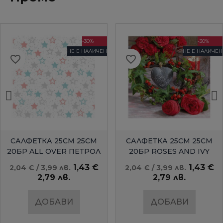
-30%
-30%
НЕ Е НАЛИЧЕН
НЕ Е НАЛИЧЕН
favorite_border
favorite_border
БЪРЗ ПРЕГЛЕД
БЪРЗ ПРЕГЛЕД
САЛФЕТКА 25СМ 25СМ
САЛФЕТКА 25СМ 25СМ
20БР ALL OVER ПЕТРОЛ
20БР ROSES AND IVY
AMBIENTE
1,43 €
1,43 €
2,04 € / 3,99 лв.
2,04 € / 3,99 лв.
2,79 лв.
2,79 лв.
ДОБАВИ
ДОБАВИ