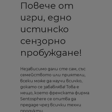
Повече от
игри, едно
истинско
сензорно
пробуждане!
Независимо дали сте сам, със
семейството или приятели,
всеки може да научи всичко,
докато се забавлява! Това е
нещо, което френската фирма
Sentosphere се опитва да
предаде чрез всички техни
продукти.