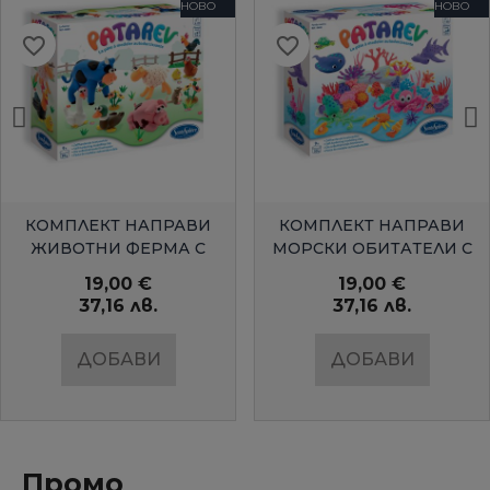
НОВО
НОВО
favorite_border
favorite_border
БЪРЗ ПРЕГЛЕД
БЪРЗ ПРЕГЛЕД
КОМПЛЕКТ НАПРАВИ
КОМПЛЕКТ НАПРАВИ
ЖИВОТНИ ФЕРМА С
МОРСКИ ОБИТАТЕЛИ С
ЦВЕТЕН КЛЕЙ
ЦВЕТЕН КЛЕЙ
19,00 €
19,00 €
37,16 лв.
37,16 лв.
ДОБАВИ
ДОБАВИ
Промо