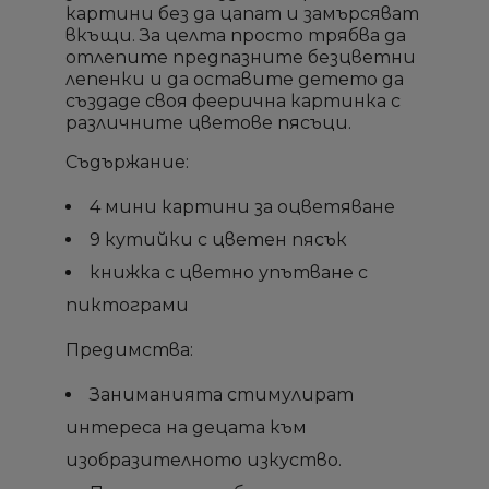
картини без да цапат и замърсяват
вкъщи. За целта просто трябва да
отлепите предпазните безцветни
лепенки и да оставите детето да
създаде своя феерична картинка с
различните цветове пясъци.
Съдържание:
4 мини картини за оцветяване
9 кутийки с цветен пясък
×
×
×
×
Създай списък
Създай списък
Sign in
Sign in
книжка с цветно упътване с
пиктограми
Необходимо е да влезете с във Вашия профил
Необходимо е да влезете с във Вашия профил
Добави към списък с
Добави към списък с
×
×
Име на списък
Име на списък
Предимства:
за да добавите продукта в списъка с желание
за да добавите продукта в списъка с желание
желани продукти
желани продукти
продукти
продукти
Заниманията стимулират
add_circle_outline
add_circle_outline
интереса на децата към
Създай нов списък
Създай нов списък
Отмени
Отмени
Sign in
Sign in
Отмени
Отмени
Създай списък
Създай списък
изобразителното изкуство.