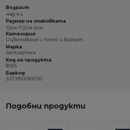
Възраст
над 4 г.
Размер на опаковката
13см 17,5см 4см
Категория
Оцветяване с пясък и брокат
Марка
Sentosphere
Код на продукта
8103
Баркод
3373910081030
Подобни продукти