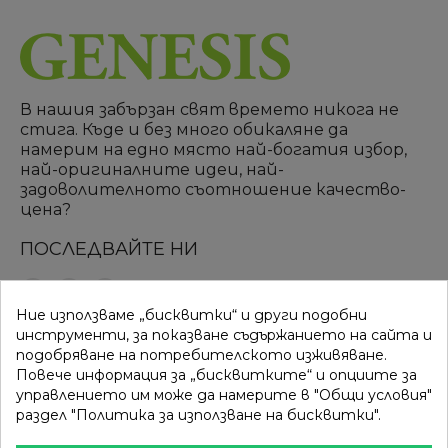
В нашия забързан свят времето никога не
стига. Къде и без много обикаляне да
намерим на едно място най-богатия избор,
най-оригиналните идеи, най-
задоволителното съотношение качество-
цена?
ПОСЛЕДВАЙТЕ НИ
Ние използваме „бисквитки“ и други подобни
ВРЪЗКИ
КАТЕГОРИИ
инструменти, за показване съдържанието на сайта и
подобряване на потребителското изживяване.
Вход
Разпродажба
Повече информация за „бисквитките“ и опциите за
управлението им може да намерите в "Общи условия"
Моят профил
Нови продукти
раздел "Политика за използване на бисквитки".
Фирми
Най-продавани