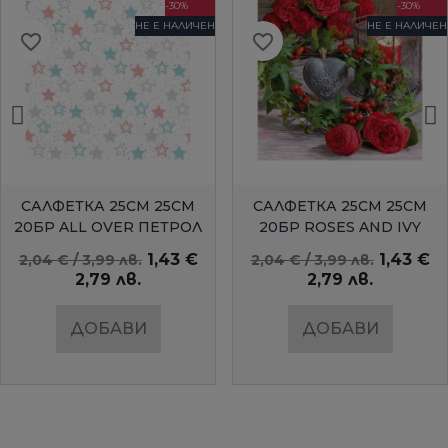
-30%
-30%
НЕ Е НАЛИЧЕН
НЕ Е НАЛИЧЕН
favorite_border
favorite_border
БЪРЗ ПРЕГЛЕД
БЪРЗ ПРЕГЛЕД
САЛФЕТКА 25СМ 25СМ
САЛФЕТКА 25СМ 25СМ
20БР ALL OVER ПЕТРОЛ
20БР ROSES AND IVY
AMBIENTE
1,43 €
1,43 €
2,04 € / 3,99 лв.
2,04 € / 3,99 лв.
2,79 лв.
2,79 лв.
ДОБАВИ
ДОБАВИ