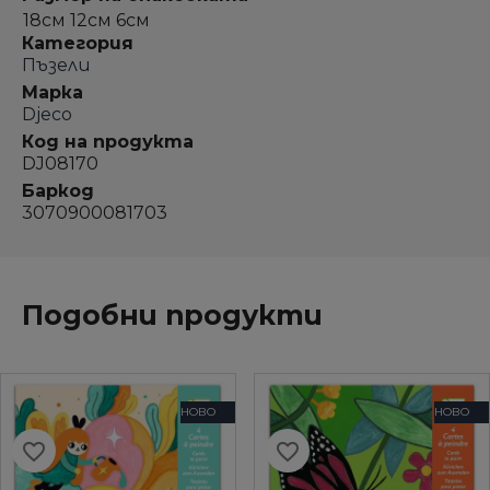
18см 12см 6см
Категория
Пъзели
Марка
Djeco
Код на продукта
DJ08170
Баркод
3070900081703
Подобни продукти
НОВО
НОВО
favorite_border
favorite_border