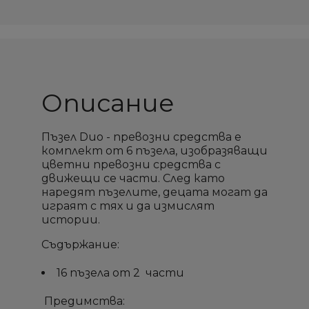
Описание
Пъзел Duo - превозни средства е
комплект от 6 пъзела, изобразяващи
цветни превозни средства с
движещи се части. След като
наредят пъзелите, децата могат да
играят с тях и да измислят
истории.
Съдържание:
16 пъзела от 2 части
×
×
×
×
Създай списък
Създай списък
Sign in
Sign in
Предимства: