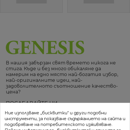
В нашия забързан свят времето никога не
стига. Къде и без много обикаляне да
намерим на едно място най-богатия избор,
най-оригиналните идеи, най-
задоволителното съотношение качество-
цена?
ПОСЛЕДВАЙТЕ НИ
Ние използваме „бисквитки“ и други подобни
инструменти, за показване съдържанието на сайта и
подобряване на потребителското изживяване.
ВРЪЗКИ
КАТЕГОРИИ