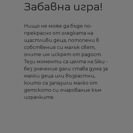
Забавна игра!
Нищо не може да бъде по-
прекрасно от гледката на
щастливи деца, потопени в
собствения си малък свят,
очите им искрят от радост.
Тези моменти са целта на Siku -
без значение дали става дума за
малки деца или възрастни,
които са запазили малко от
детското си очарование към
играчките.