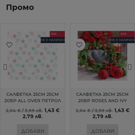
Промо
-30%
-30%
НЕ Е НАЛИЧЕН
НЕ Е НАЛИЧЕН
favorite_border
favorite_border
БЪРЗ ПРЕГЛЕД
БЪРЗ ПРЕГЛЕД
САЛФЕТКА 25СМ 25СМ
САЛФЕТКА 25СМ 25СМ
20БР ALL OVER ПЕТРОЛ
20БР ROSES AND IVY
AMBIENTE
1,43 €
1,43 €
2,04 € / 3,99 лв.
2,04 € / 3,99 лв.
2,79 лв.
2,79 лв.
ДОБАВИ
ДОБАВИ