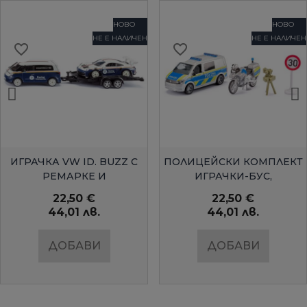
НОВО
НОВО
НЕ Е НАЛИЧЕН
НЕ Е НАЛИЧЕН
favorite_border
favorite_border
БЪРЗ ПРЕГЛЕД
БЪРЗ ПРЕГЛЕД
ИГРАЧКА VW ID. BUZZ С
ПОЛИЦЕЙСКИ КОМПЛЕКТ
РЕМАРКЕ И
ИГРАЧКИ-БУС,
СЪСТЕЗАТЕЛЕН
МОТОЦИКЛЕТ И КАМЕРА
22,50 €
22,50 €
АВТОМОБИЛ...
С...
44,01 лв.
44,01 лв.
ДОБАВИ
ДОБАВИ