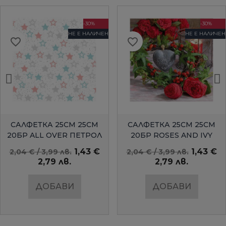
-30%
-30%
НЕ Е НАЛИЧЕН
НЕ Е НАЛИЧЕН
favorite_border
favorite_border
БЪРЗ ПРЕГЛЕД
БЪРЗ ПРЕГЛЕД
САЛФЕТКА 25СМ 25СМ
САЛФЕТКА 25СМ 25СМ
20БР ALL OVER ПЕТРОЛ
20БР ROSES AND IVY
AMBIENTE
1,43 €
1,43 €
2,04 € / 3,99 лв.
2,04 € / 3,99 лв.
2,79 лв.
2,79 лв.
ДОБАВИ
ДОБАВИ