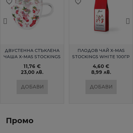
favorite_border
favorite_border
БЪРЗ ПРЕГЛЕД
БЪРЗ ПРЕГЛЕД
ДВУСТЕННА СТЪКЛЕНА
ПЛОДОВ ЧАЙ X-MAS
ЧАША X-MAS STOCKINGS
STOCKINGS WHITE 100ГР
WHITE
11,76 €
4,60 €
23,00 лв.
8,99 лв.
ДОБАВИ
ДОБАВИ
Промо