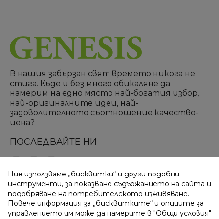
В нашия забързан свят времето никога не
стига. Къде и без много обикаляне да
намерим на едно място най-богатия избор,
най-оригиналните идеи, най-
задоволителното съотношение качество-
цена?
ПОСЛЕДВАЙТЕ НИ
Ние използваме „бисквитки“ и други подобни
ВРЪЗКИ
КАТЕГОРИИ
инструменти, за показване съдържанието на сайта и
подобряване на потребителското изживяване.
Вход
Разпродажба
Повече информация за „бисквитките“ и опциите за
управлението им може да намерите в "Общи условия"
Моят профил
Нови продукти